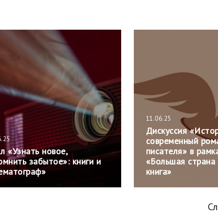
11.06.25
Дискуссия «Истор
6.25
современный ром
л «Узнать новое,
писателя» в рамк
омнить забытое»: книги и
«Большая страна
ематограф»
книга»
С