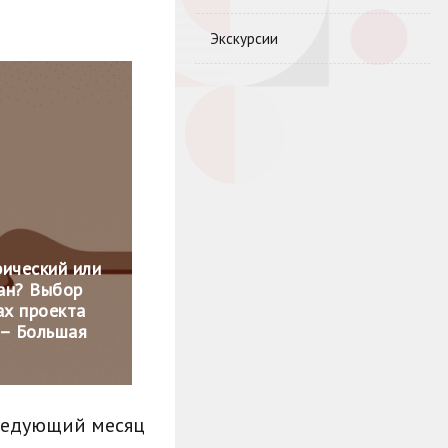
Экскурсии
ический или
ан? Выбор
ах проекта
 – Большая
ледующий месяц