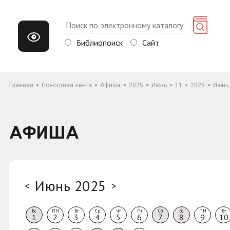
Библиопоиск
Сайт
Главная
Новостная лента
Афиша
2025
Июнь
11
2025
Июнь
АФИША
Июнь 2025
<
>
Вс
ПН
Вт
Ср
Чт
Пт
Сб
Вс
ПН
Вт
1
2
3
4
5
6
7
8
9
10