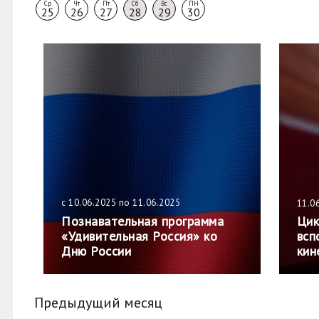
Ср
Чт
Пт
Сб
Вс
ПН
25
26
27
28
29
30
с 10.06.2025 по 11.06.2025
11.0
Познавательная программа
Цик
«Удивительная Россия» ко
всп
Дню России
кин
Предыдущий месяц