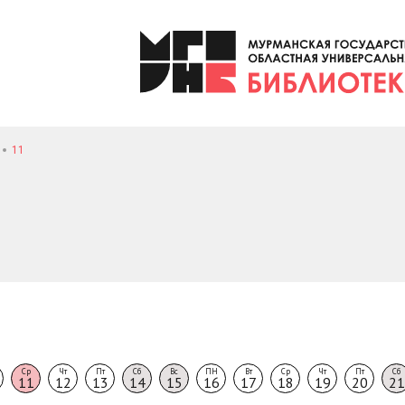
11
Ср
Чт
Пт
Сб
Вс
ПН
Вт
Ср
Чт
Пт
Сб
11
12
13
14
15
16
17
18
19
20
21