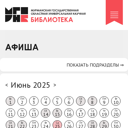
Клуб «Гиря и сельдерей»
Клуб «Семейный архив»
Клуб гидов
Коллегам
АФИША
Контакты
ПОКАЗАТЬ ПОДРАЗДЕЛЫ ⇒
Июнь 2025
<
>
Вс
ПН
Вт
Ср
Чт
Пт
Сб
Вс
ПН
Вт
1
2
3
4
5
6
7
8
9
10
Ср
Чт
Пт
Сб
Вс
ПН
Вт
Ср
Чт
Пт
11
12
13
14
15
16
17
18
19
20
Сб
Вс
ПН
Вт
Ср
Чт
Пт
Сб
Вс
ПН
21
22
23
24
25
26
27
28
29
30