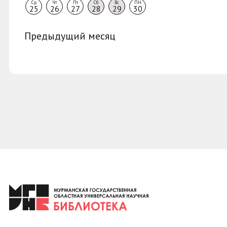
Ср
Чт
Пт
Сб
Вс
ПН
25
26
27
28
29
30
Предыдущий месяц