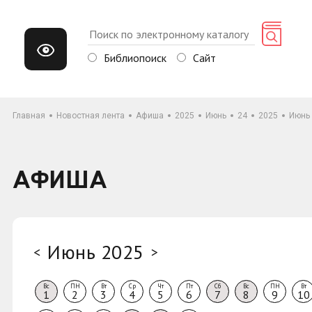
Библиопоиск
Сайт
Главная
Новостная лента
Афиша
2025
Июнь
24
2025
Июнь
АФИША
Июнь 2025
<
>
Вс
ПН
Вт
Ср
Чт
Пт
Сб
Вс
ПН
Вт
1
2
3
4
5
6
7
8
9
10