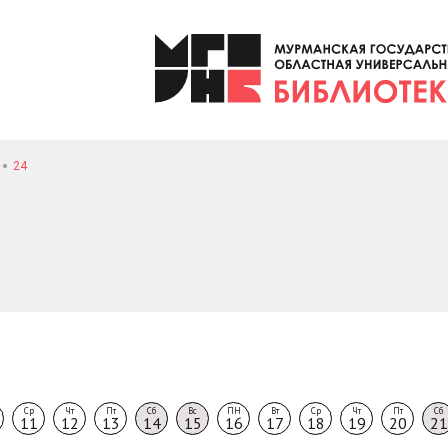
24
Ср
Чт
Пт
Сб
Вс
ПН
Вт
Ср
Чт
Пт
Сб
11
12
13
14
15
16
17
18
19
20
21