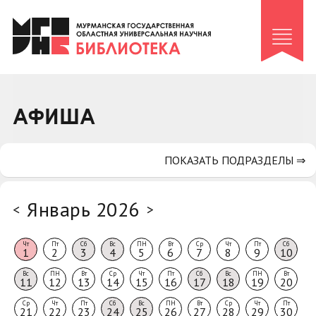
Клуб «Гиря и сельдерей»
Клуб «Семейный архив»
Клуб гидов
Коллегам
АФИША
Контакты
ПОКАЗАТЬ ПОДРАЗДЕЛЫ ⇒
Январь 2026
<
>
Чт
Пт
Сб
Вс
ПН
Вт
Ср
Чт
Пт
Сб
1
2
3
4
5
6
7
8
9
10
Вс
ПН
Вт
Ср
Чт
Пт
Сб
Вс
ПН
Вт
11
12
13
14
15
16
17
18
19
20
Ср
Чт
Пт
Сб
Вс
ПН
Вт
Ср
Чт
Пт
21
22
23
24
25
26
27
28
29
30