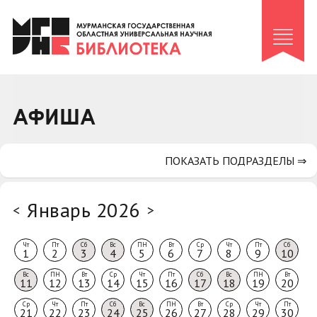
Клуб «Гиря и сельдерей»
Клуб «Семейный архив»
Клуб гидов
Коллегам
АФИША
Контакты
ПОКАЗАТЬ ПОДРАЗДЕЛЫ ⇒
Январь 2026
<
>
Чт
Пт
Сб
Вс
ПН
Вт
Ср
Чт
Пт
Сб
1
2
3
4
5
6
7
8
9
10
Вс
ПН
Вт
Ср
Чт
Пт
Сб
Вс
ПН
Вт
11
12
13
14
15
16
17
18
19
20
Ср
Чт
Пт
Сб
Вс
ПН
Вт
Ср
Чт
Пт
21
22
23
24
25
26
27
28
29
30