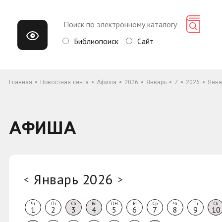
Библиопоиск
Сайт
Главная
Новостная лента
Афиша
2026
Январь
7
2026
Янва
АФИША
Январь 2026
<
>
Чт
Пт
Сб
Вс
ПН
Вт
Ср
Чт
Пт
Сб
1
2
3
4
5
6
7
8
9
10