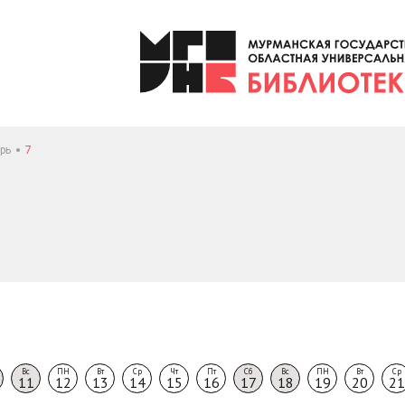
рь
7
Вс
ПН
Вт
Ср
Чт
Пт
Сб
Вс
ПН
Вт
Ср
11
12
13
14
15
16
17
18
19
20
21