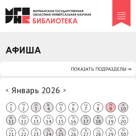
Клуб «Гиря и сельдерей»
Клуб «Семейный архив»
Клуб гидов
Коллегам
АФИША
Контакты
ПОКАЗАТЬ ПОДРАЗДЕЛЫ ⇒
Январь 2026
<
>
Чт
Пт
Сб
Вс
ПН
Вт
Ср
Чт
Пт
Сб
1
2
3
4
5
6
7
8
9
10
Вс
ПН
Вт
Ср
Чт
Пт
Сб
Вс
ПН
Вт
11
12
13
14
15
16
17
18
19
20
Ср
Чт
Пт
Сб
Вс
ПН
Вт
Ср
Чт
Пт
21
22
23
24
25
26
27
28
29
30