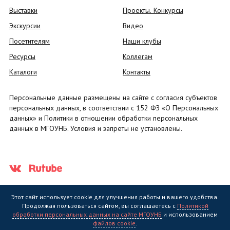
Выставки
Проекты. Конкурсы
Экскурсии
Видео
Посетителям
Наши клубы
Ресурсы
Коллегам
Каталоги
Контакты
Персональные данные размещены на сайте с согласия субъектов
персональных данных, в соответствии с 152 ФЗ «О Персональных
данных» и Политики в отношении обработки персональных
данных в МГОУНБ. Условия и запреты не установлены.
Этот сайт использует cookie для улучшения работы и вашего удобства.
Продолжая пользоваться сайтом, вы соглашаетесь с
Политикой
обработки персональных данных на сайте МГОУНБ
и использованием
Государственное областное бюджетное учреждение культуры
файлов cookie
.