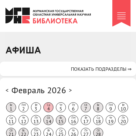
Клуб «Гиря и сельдерей»
Клуб «Семейный архив»
Клуб гидов
Коллегам
АФИША
Контакты
ПОКАЗАТЬ ПОДРАЗДЕЛЫ ⇒
Февраль 2026
<
>
Вс
ПН
Вт
Ср
Чт
Пт
Сб
Вс
ПН
Вт
1
2
3
4
5
6
7
8
9
10
Ср
Чт
Пт
Сб
Вс
ПН
Вт
Ср
Чт
Пт
11
12
13
14
15
16
17
18
19
20
Сб
Вс
ПН
Вт
Ср
Чт
Пт
Сб
21
22
23
24
25
26
27
28