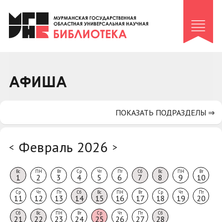
Клуб «Гиря и сельдерей»
Клуб «Семейный архив»
Клуб гидов
Коллегам
АФИША
Контакты
ПОКАЗАТЬ ПОДРАЗДЕЛЫ ⇒
Февраль 2026
<
>
Вс
ПН
Вт
Ср
Чт
Пт
Сб
Вс
ПН
Вт
1
2
3
4
5
6
7
8
9
10
Ср
Чт
Пт
Сб
Вс
ПН
Вт
Ср
Чт
Пт
11
12
13
14
15
16
17
18
19
20
Сб
Вс
ПН
Вт
Ср
Чт
Пт
Сб
21
22
23
24
25
26
27
28