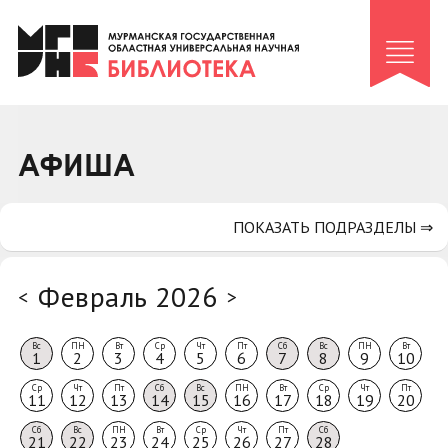
Клуб «Гиря и сельдерей»
Клуб «Семейный архив»
Клуб гидов
Коллегам
АФИША
Контакты
ПОКАЗАТЬ ПОДРАЗДЕЛЫ ⇒
Февраль 2026
<
>
Вс
ПН
Вт
Ср
Чт
Пт
Сб
Вс
ПН
Вт
1
2
3
4
5
6
7
8
9
10
Ср
Чт
Пт
Сб
Вс
ПН
Вт
Ср
Чт
Пт
11
12
13
14
15
16
17
18
19
20
Сб
Вс
ПН
Вт
Ср
Чт
Пт
Сб
21
22
23
24
25
26
27
28