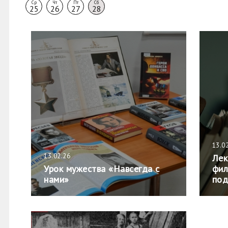
Ср
Чт
Пт
Сб
25
26
27
28
13.0
13.02.26
Лек
Урок мужества «Навсегда с
фил
нами»
под