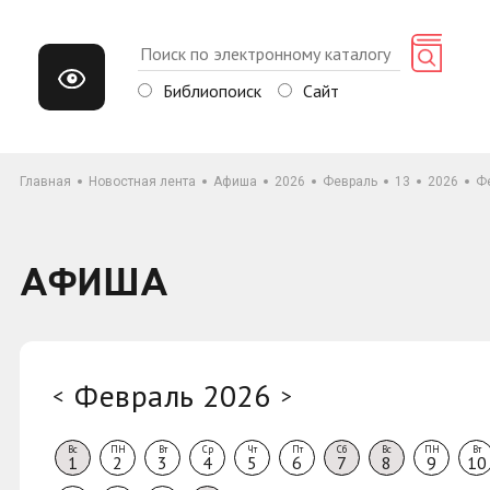
Библиопоиск
Сайт
Главная
Новостная лента
Афиша
2026
Февраль
13
2026
Ф
АФИША
Февраль 2026
<
>
Вс
ПН
Вт
Ср
Чт
Пт
Сб
Вс
ПН
Вт
1
2
3
4
5
6
7
8
9
10