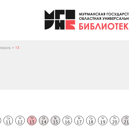
евраль
13
Ср
Чт
Пт
Сб
Вс
ПН
Вт
Ср
Чт
Пт
Сб
11
12
13
14
15
16
17
18
19
20
21