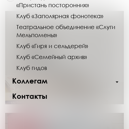
«Пристань посторонних»
Клуб «Заполярная фонотека»
Театральное объединение «Слуги
Мельпомены»
Клуб «Гиря и сельдерей»
Клуб «Семейный архив»
Клуб гидов
Коллегам
07.02.26
Занятие клуба разговорного английского
языка
Контакты