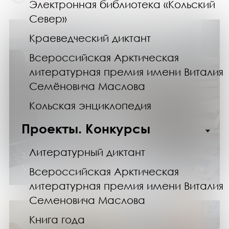
Электронная библиотека «Кольский
Север»
Краеведческий диктант
Всероссийская Арктическая
литературная премия имени Виталия
Семёновича Маслова
Кольская энциклопедия
Проекты. Конкурсы
Литературный диктант
22.02.26
Урок «Финансовая грамотность от А до Я»
Всероссийская Арктическая
литературная премия имени Виталия
Семеновича Маслова
Книга года