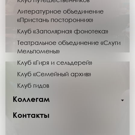
Литературное объединение
«Пристань посторонних»
22.02.26
Клуб «Заполярная фонотека»
Заседание клуба «Заполярная фонотека»:
Театральное объединение «Слуги
«Голоса, зазвучавшие вновь»
Мельпомены»
Клуб «Гиря и сельдерей»
Клуб «Семейный архив»
Клуб гидов
Коллегам
Контакты