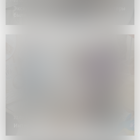
22.02.26
Экскурсия по выставке «Когда компьютеры
были большими»
22.02.26
Интерактивное шоу «Фуко Тайм»