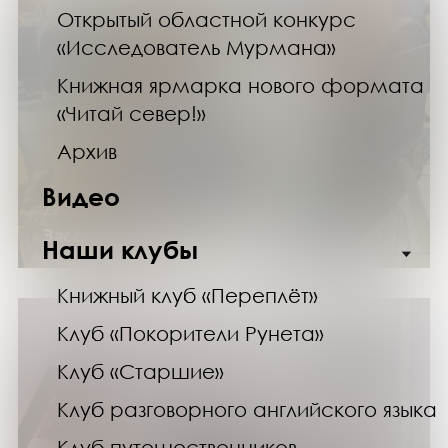
Открытый областной конкурс
«Исследователь Мурмана»
Книжная ярмарка нового формата
«Читай север!»
Архив
Видео
22.02.26
Заседание клуба «Покорители Рунета»
Наши клубы
Книжный клуб «Переплёт»
Клуб «Покорители Рунета»
Клуб «Старшие»
Клуб разговорного английского языка
Клуб путешественников