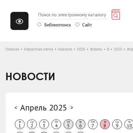
Библиопоиск
Сайт
Главная
Новостная лента
Новости
2025
Апрель
8
2025
Апр
НОВОСТИ
Апрель 2025
<
>
Вт
Ср
Чт
Пт
Сб
Вс
ПН
Вт
Ср
Чт
1
2
3
4
5
6
7
8
9
10