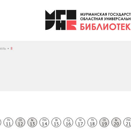
ель
8
Пт
Сб
Вс
ПН
Вт
Ср
Чт
Пт
Сб
Вс
ПН
11
12
13
14
15
16
17
18
19
20
21