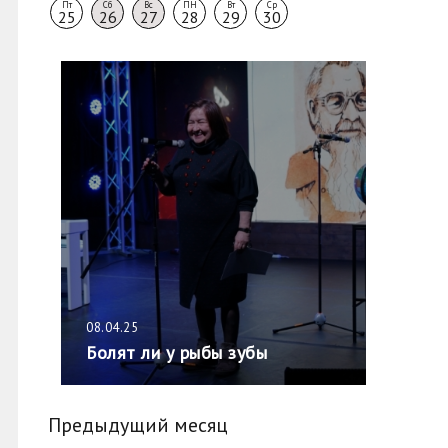
Пт
Сб
Вс
ПН
Вт
Ср
25
26
27
28
29
30
08.04.25
Болят ли у рыбы зубы
Предыдущий месяц