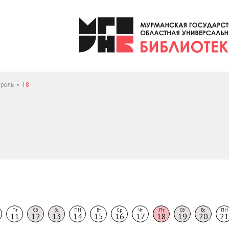
рель
18
Пт
Сб
Вс
ПН
Вт
Ср
Чт
Пт
Сб
Вс
ПН
11
12
13
14
15
16
17
18
19
20
21