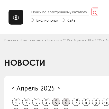
Библиопоиск
Сайт
Главная
Новостная лента
Новости
2025
Апрель
18
2025
Ап
НОВОСТИ
Апрель 2025
<
>
Вт
Ср
Чт
Пт
Сб
Вс
ПН
Вт
Ср
Чт
1
2
3
4
5
6
7
8
9
10