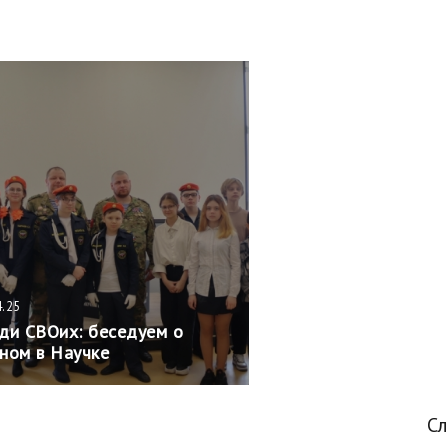
4.25
ди СВОих: беседуем о
ном в Научке
С