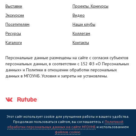
Выставки
Проекты. Конкурсы
Экскурсии
Видео
Посетителям
Наши клубы
Ресурсы
Коллегам
Каталоги
Контакты
Персональные данные размещены на сайте с согласия субъектов
персональных данных, в соответствии с 152 ФЗ «О Персональных
данных» и Политики в отношении обработки персональных
данных в МГОУНБ. Условия и запреты не установлены.
Этот сайт использует cookie для улучшения работы и вашего удобства.
Продолжая пользоваться сайтом, вы соглашаетесь с
Политикой
обработки персональных данных на сайте МГОУНБ
и использованием
Государственное областное бюджетное учреждение культуры
файлов cookie
.