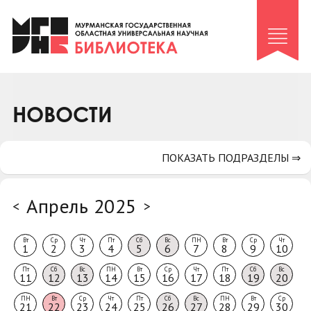
Клуб «Гиря и сельдерей»
Клуб «Семейный архив»
Клуб гидов
Коллегам
НОВОСТИ
Контакты
ПОКАЗАТЬ ПОДРАЗДЕЛЫ ⇒
Апрель 2025
<
>
Вт
Ср
Чт
Пт
Сб
Вс
ПН
Вт
Ср
Чт
1
2
3
4
5
6
7
8
9
10
Пт
Сб
Вс
ПН
Вт
Ср
Чт
Пт
Сб
Вс
11
12
13
14
15
16
17
18
19
20
ПН
Вт
Ср
Чт
Пт
Сб
Вс
ПН
Вт
Ср
21
22
23
24
25
26
27
28
29
30