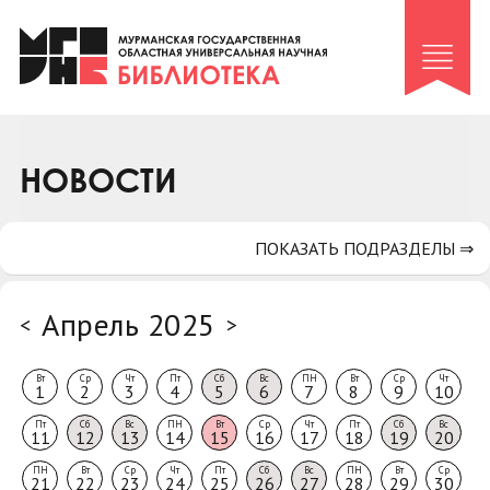
Клуб «Гиря и сельдерей»
Клуб «Семейный архив»
Клуб гидов
Коллегам
НОВОСТИ
Контакты
ПОКАЗАТЬ ПОДРАЗДЕЛЫ ⇒
Апрель 2025
<
>
Вт
Ср
Чт
Пт
Сб
Вс
ПН
Вт
Ср
Чт
1
2
3
4
5
6
7
8
9
10
Пт
Сб
Вс
ПН
Вт
Ср
Чт
Пт
Сб
Вс
11
12
13
14
15
16
17
18
19
20
ПН
Вт
Ср
Чт
Пт
Сб
Вс
ПН
Вт
Ср
21
22
23
24
25
26
27
28
29
30