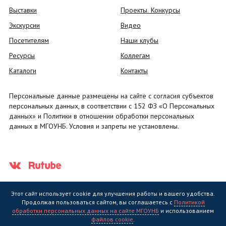
Выставки
Проекты. Конкурсы
Экскурсии
Видео
Посетителям
Наши клубы
Ресурсы
Коллегам
Каталоги
Контакты
Персональные данные размещены на сайте с согласия субъектов
персональных данных, в соответствии с 152 ФЗ «О Персональных
данных» и Политики в отношении обработки персональных
данных в МГОУНБ. Условия и запреты не установлены.
Этот сайт использует cookie для улучшения работы и вашего удобства.
Продолжая пользоваться сайтом, вы соглашаетесь с
Политикой
обработки персональных данных на сайте МГОУНБ
и использованием
Государственное областное бюджетное учреждение культуры
файлов cookie
.