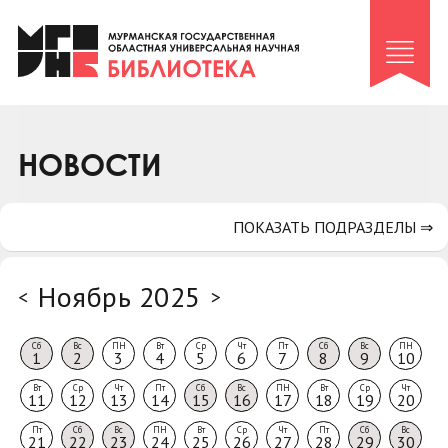
Клуб «Гиря и сельдерей»
Клуб «Семейный архив»
Клуб гидов
Коллегам
НОВОСТИ
Контакты
ПОКАЗАТЬ ПОДРАЗДЕЛЫ ⇒
Ноябрь 2025
<
>
Сб
Вс
ПН
Вт
Ср
Чт
Пт
Сб
Вс
ПН
1
2
3
4
5
6
7
8
9
10
Вт
Ср
Чт
Пт
Сб
Вс
ПН
Вт
Ср
Чт
11
12
13
14
15
16
17
18
19
20
Пт
Сб
Вс
ПН
Вт
Ср
Чт
Пт
Сб
Вс
21
22
23
24
25
26
27
28
29
30