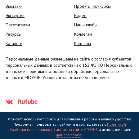
Выставки
Проекты. Конкурсы
Экскурсии
Видео
Посетителям
Наши клубы
Ресурсы
Коллегам
Каталоги
Контакты
Персональные данные размещены на сайте с согласия субъектов
персональных данных, в соответствии с 152 ФЗ «О Персональных
данных» и Политики в отношении обработки персональных
данных в МГОУНБ. Условия и запреты не установлены.
Этот сайт использует cookie для улучшения работы и вашего удобства.
Продолжая пользоваться сайтом, вы соглашаетесь с
Политикой
обработки персональных данных на сайте МГОУНБ
и использованием
Государственное областное бюджетное учреждение культуры
файлов cookie
.