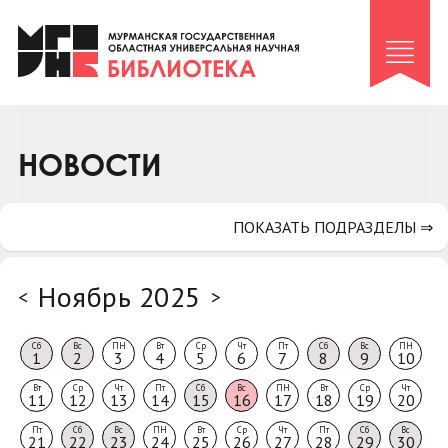
Клуб «Гиря и сельдерей»
Клуб «Семейный архив»
Клуб гидов
Коллегам
НОВОСТИ
Контакты
ПОКАЗАТЬ ПОДРАЗДЕЛЫ ⇒
Ноябрь 2025
<
>
Сб
Вс
ПН
Вт
Ср
Чт
Пт
Сб
Вс
ПН
1
2
3
4
5
6
7
8
9
10
Вт
Ср
Чт
Пт
Сб
Вс
ПН
Вт
Ср
Чт
11
12
13
14
15
16
17
18
19
20
Пт
Сб
Вс
ПН
Вт
Ср
Чт
Пт
Сб
Вс
21
22
23
24
25
26
27
28
29
30