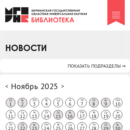
Клуб «Гиря и сельдерей»
Клуб «Семейный архив»
Клуб гидов
Коллегам
НОВОСТИ
Контакты
ПОКАЗАТЬ ПОДРАЗДЕЛЫ ⇒
Ноябрь 2025
<
>
Сб
Вс
ПН
Вт
Ср
Чт
Пт
Сб
Вс
ПН
1
2
3
4
5
6
7
8
9
10
Вт
Ср
Чт
Пт
Сб
Вс
ПН
Вт
Ср
Чт
11
12
13
14
15
16
17
18
19
20
Пт
Сб
Вс
ПН
Вт
Ср
Чт
Пт
Сб
Вс
21
22
23
24
25
26
27
28
29
30