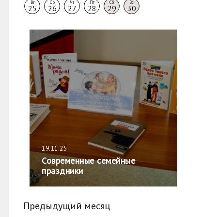
Вт
Ср
Чт
Пт
Сб
Вс
25
26
27
28
29
30
19.11.25
Современные семейные
праздники
Предыдущий месяц