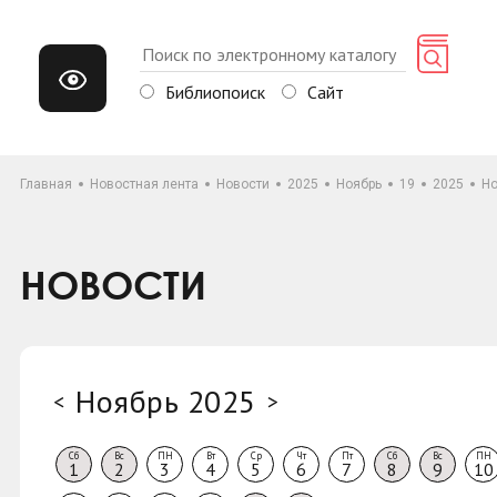
Библиопоиск
Сайт
Главная
Новостная лента
Новости
2025
Ноябрь
19
2025
Но
НОВОСТИ
Ноябрь 2025
<
>
Сб
Вс
ПН
Вт
Ср
Чт
Пт
Сб
Вс
ПН
1
2
3
4
5
6
7
8
9
10