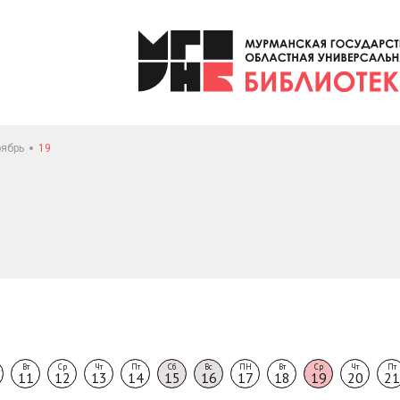
ябрь
19
Вт
Ср
Чт
Пт
Сб
Вс
ПН
Вт
Ср
Чт
Пт
11
12
13
14
15
16
17
18
19
20
21