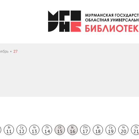
ябрь
27
Вт
Ср
Чт
Пт
Сб
Вс
ПН
Вт
Ср
Чт
Пт
11
12
13
14
15
16
17
18
19
20
21