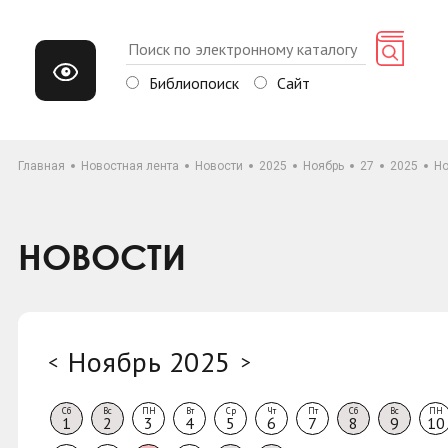
Библиопоиск
Сайт
Главная
Новостная лента
Новости
2025
Ноябрь
27
2025
Но
НОВОСТИ
Ноябрь 2025
<
>
Сб
Вс
ПН
Вт
Ср
Чт
Пт
Сб
Вс
ПН
1
2
3
4
5
6
7
8
9
10