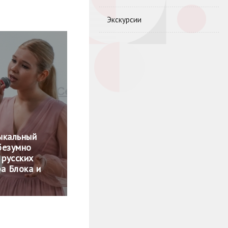
Экскурсии
ыкальный
 безумно
 русских
а Блока и