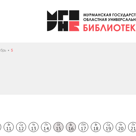
брь
5
Вт
Ср
Чт
Пт
Сб
Вс
ПН
Вт
Ср
Чт
Пт
11
12
13
14
15
16
17
18
19
20
21