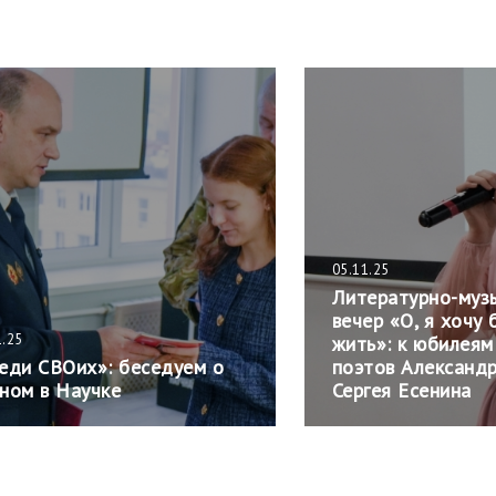
05.11.25
Литературно-муз
вечер «О, я хочу
1.25
жить»: к юбилеям
еди СВОих»: беседуем о
поэтов Александр
ном в Научке
Сергея Есенина