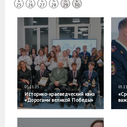
Вт
Ср
Чт
Пт
Сб
Вс
25
26
27
28
29
30
05.11.25
05.1
Историко-краеведческий квиз
«Ср
«Дорогами великой Победы»
важ