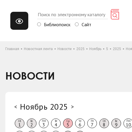
Библиопоиск
Сайт
Главная
Новостная лента
Новости
2025
Ноябрь
5
2025
Ноя
НОВОСТИ
Ноябрь 2025
<
>
Сб
Вс
ПН
Вт
Ср
Чт
Пт
Сб
Вс
ПН
1
2
3
4
5
6
7
8
9
10