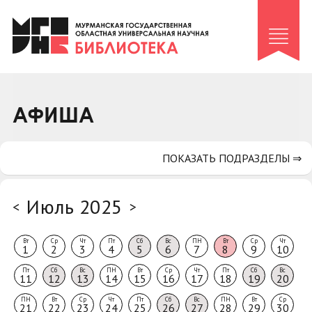
Клуб «Гиря и сельдерей»
Клуб «Семейный архив»
Клуб гидов
Коллегам
АФИША
Контакты
ПОКАЗАТЬ ПОДРАЗДЕЛЫ ⇒
Июль 2025
<
>
Вт
Ср
Чт
Пт
Сб
Вс
ПН
Вт
Ср
Чт
1
2
3
4
5
6
7
8
9
10
Пт
Сб
Вс
ПН
Вт
Ср
Чт
Пт
Сб
Вс
11
12
13
14
15
16
17
18
19
20
ПН
Вт
Ср
Чт
Пт
Сб
Вс
ПН
Вт
Ср
21
22
23
24
25
26
27
28
29
30