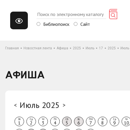
Библиопоиск
Сайт
Главная
Новостная лента
Афиша
2025
Июль
17
2025
Июль
АФИША
Июль 2025
<
>
Вт
Ср
Чт
Пт
Сб
Вс
ПН
Вт
Ср
Чт
1
2
3
4
5
6
7
8
9
10