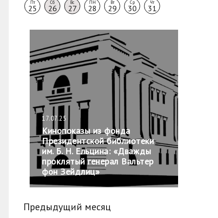
Пт
Сб
Вс
ПН
Вт
Ср
Чт
25
26
27
28
29
30
31
17.07.25
Кинопоказы из фонда
Президентской библиотеки
им. Б. Н. Ельцина: «Дважды
проклятый генерал Вальтер
фон Зейдлиц»
Предыдущий месяц