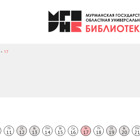
17
Пт
Сб
Вс
ПН
Вт
Ср
Чт
Пт
Сб
Вс
ПН
11
12
13
14
15
16
17
18
19
20
21