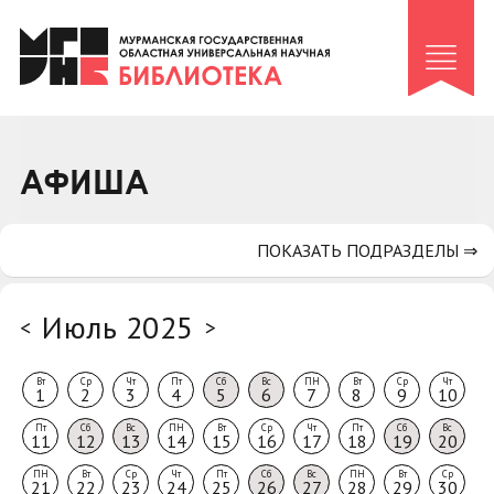
Клуб «Гиря и сельдерей»
Клуб «Семейный архив»
Клуб гидов
Коллегам
АФИША
Контакты
ПОКАЗАТЬ ПОДРАЗДЕЛЫ ⇒
Июль 2025
<
>
Вт
Ср
Чт
Пт
Сб
Вс
ПН
Вт
Ср
Чт
1
2
3
4
5
6
7
8
9
10
Пт
Сб
Вс
ПН
Вт
Ср
Чт
Пт
Сб
Вс
11
12
13
14
15
16
17
18
19
20
ПН
Вт
Ср
Чт
Пт
Сб
Вс
ПН
Вт
Ср
21
22
23
24
25
26
27
28
29
30