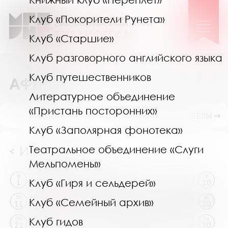
Клуб «Покорители Рунета»
Клуб «Старшие»
Клуб разговорного английского языка
Клуб путешественников
АФИША
Литературное объединение
«Пристань посторонних»
ПОКАЗАТЬ ПОДРАЗДЕЛЫ ⇒
Клуб «Заполярная фонотека»
Июль 2025
Театральное объединение «Слуги
<
>
Мельпомены»
Вт
Ср
Чт
Пт
Сб
Вс
ПН
Вт
Ср
Чт
Клуб «Гиря и сельдерей»
1
2
3
4
5
6
7
8
9
10
Пт
Сб
Вс
ПН
Вт
Ср
Чт
Пт
Сб
Вс
Клуб «Семейный архив»
11
12
13
14
15
16
17
18
19
20
Клуб гидов
ПН
Вт
Ср
Чт
Пт
Сб
Вс
ПН
Вт
Ср
21
22
23
24
25
26
27
28
29
30