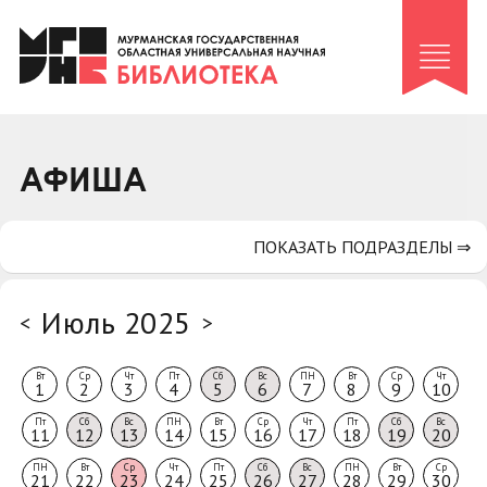
Клуб «Гиря и сельдерей»
Клуб «Семейный архив»
Клуб гидов
Коллегам
АФИША
Контакты
ПОКАЗАТЬ ПОДРАЗДЕЛЫ ⇒
Июль 2025
<
>
Вт
Ср
Чт
Пт
Сб
Вс
ПН
Вт
Ср
Чт
1
2
3
4
5
6
7
8
9
10
Пт
Сб
Вс
ПН
Вт
Ср
Чт
Пт
Сб
Вс
11
12
13
14
15
16
17
18
19
20
ПН
Вт
Ср
Чт
Пт
Сб
Вс
ПН
Вт
Ср
21
22
23
24
25
26
27
28
29
30