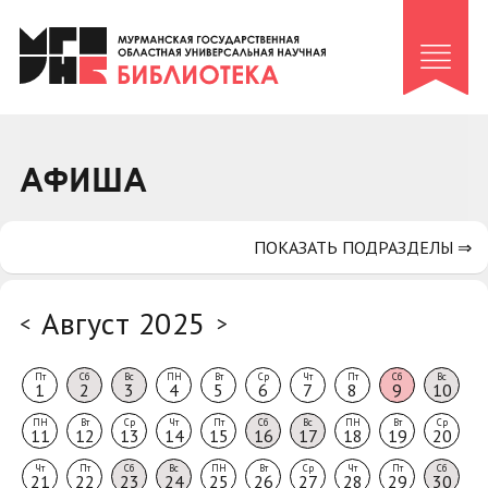
Клуб «Гиря и сельдерей»
Клуб «Семейный архив»
Клуб гидов
Коллегам
АФИША
Контакты
ПОКАЗАТЬ ПОДРАЗДЕЛЫ ⇒
Август 2025
<
>
Пт
Сб
Вс
ПН
Вт
Ср
Чт
Пт
Сб
Вс
1
2
3
4
5
6
7
8
9
10
ПН
Вт
Ср
Чт
Пт
Сб
Вс
ПН
Вт
Ср
11
12
13
14
15
16
17
18
19
20
Чт
Пт
Сб
Вс
ПН
Вт
Ср
Чт
Пт
Сб
21
22
23
24
25
26
27
28
29
30