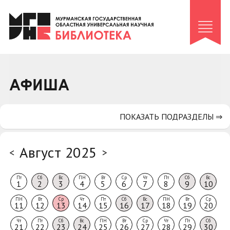
Клуб «Гиря и сельдерей»
Клуб «Семейный архив»
Клуб гидов
Коллегам
АФИША
Контакты
ПОКАЗАТЬ ПОДРАЗДЕЛЫ ⇒
Август 2025
<
>
Пт
Сб
Вс
ПН
Вт
Ср
Чт
Пт
Сб
Вс
1
2
3
4
5
6
7
8
9
10
ПН
Вт
Ср
Чт
Пт
Сб
Вс
ПН
Вт
Ср
11
12
13
14
15
16
17
18
19
20
Чт
Пт
Сб
Вс
ПН
Вт
Ср
Чт
Пт
Сб
21
22
23
24
25
26
27
28
29
30