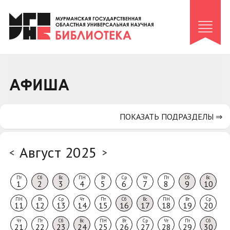
Клуб «Гиря и сельдерей»
Клуб «Семейный архив»
Клуб гидов
Коллегам
АФИША
Контакты
ПОКАЗАТЬ ПОДРАЗДЕЛЫ ⇒
Август 2025
<
>
Пт
Сб
Вс
ПН
Вт
Ср
Чт
Пт
Сб
Вс
1
2
3
4
5
6
7
8
9
10
ПН
Вт
Ср
Чт
Пт
Сб
Вс
ПН
Вт
Ср
11
12
13
14
15
16
17
18
19
20
Чт
Пт
Сб
Вс
ПН
Вт
Ср
Чт
Пт
Сб
21
22
23
24
25
26
27
28
29
30