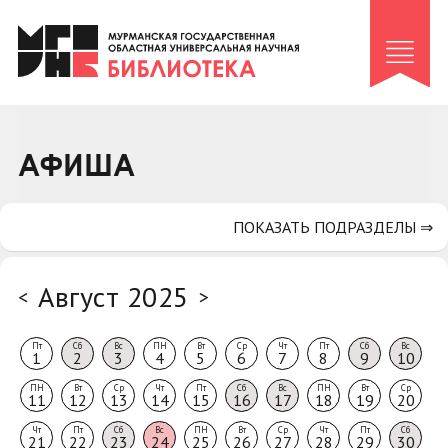
Клуб «Гиря и сельдерей»
Клуб «Семейный архив»
Клуб гидов
Коллегам
АФИША
Контакты
ПОКАЗАТЬ ПОДРАЗДЕЛЫ ⇒
Август 2025
<
>
Пт
Сб
Вс
ПН
Вт
Ср
Чт
Пт
Сб
Вс
1
2
3
4
5
6
7
8
9
10
ПН
Вт
Ср
Чт
Пт
Сб
Вс
ПН
Вт
Ср
11
12
13
14
15
16
17
18
19
20
Чт
Пт
Сб
Вс
ПН
Вт
Ср
Чт
Пт
Сб
21
22
23
24
25
26
27
28
29
30