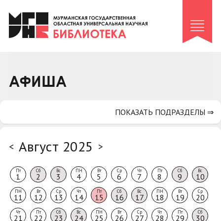
Клуб «Гиря и сельдерей»
Клуб «Семейный архив»
Клуб гидов
Коллегам
АФИША
Контакты
ПОКАЗАТЬ ПОДРАЗДЕЛЫ ⇒
Август 2025
<
>
Пт
Сб
Вс
ПН
Вт
Ср
Чт
Пт
Сб
Вс
1
2
3
4
5
6
7
8
9
10
ПН
Вт
Ср
Чт
Пт
Сб
Вс
ПН
Вт
Ср
11
12
13
14
15
16
17
18
19
20
Чт
Пт
Сб
Вс
ПН
Вт
Ср
Чт
Пт
Сб
21
22
23
24
25
26
27
28
29
30