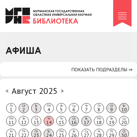
Клуб «Гиря и сельдерей»
Клуб «Семейный архив»
Клуб гидов
Коллегам
АФИША
Контакты
ПОКАЗАТЬ ПОДРАЗДЕЛЫ ⇒
Август 2025
<
>
Пт
Сб
Вс
ПН
Вт
Ср
Чт
Пт
Сб
Вс
1
2
3
4
5
6
7
8
9
10
ПН
Вт
Ср
Чт
Пт
Сб
Вс
ПН
Вт
Ср
11
12
13
14
15
16
17
18
19
20
Чт
Пт
Сб
Вс
ПН
Вт
Ср
Чт
Пт
Сб
21
22
23
24
25
26
27
28
29
30