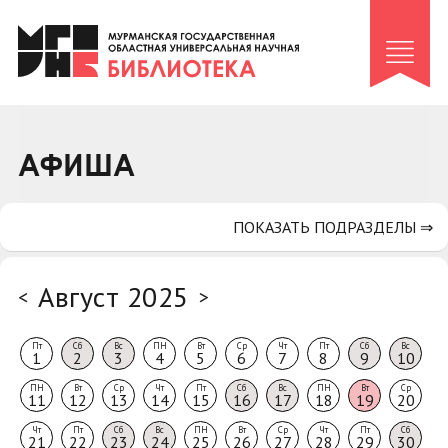
Клуб «Гиря и сельдерей»
Клуб «Семейный архив»
Клуб гидов
Коллегам
АФИША
Контакты
ПОКАЗАТЬ ПОДРАЗДЕЛЫ ⇒
Август 2025
<
>
Пт
Сб
Вс
ПН
Вт
Ср
Чт
Пт
Сб
Вс
1
2
3
4
5
6
7
8
9
10
ПН
Вт
Ср
Чт
Пт
Сб
Вс
ПН
Вт
Ср
11
12
13
14
15
16
17
18
19
20
Чт
Пт
Сб
Вс
ПН
Вт
Ср
Чт
Пт
Сб
21
22
23
24
25
26
27
28
29
30