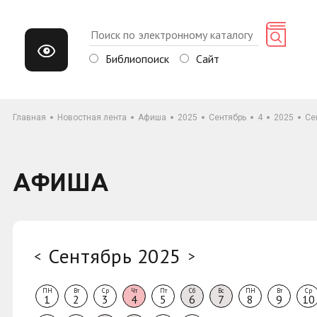
Библиопоиск
Сайт
Главная
Новостная лента
Афиша
2025
Сентябрь
4
2025
Се
АФИША
Сентябрь 2025
<
>
ПН
Вт
Ср
Чт
Пт
Сб
Вс
ПН
Вт
Ср
1
2
3
4
5
6
7
8
9
10