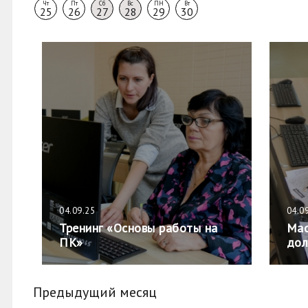
Чт
Пт
Сб
Вс
ПН
Вт
25
26
27
28
29
30
04.09.25
04.0
Тренинг «Основы работы на
Мас
ПК»
дол
Предыдущий месяц