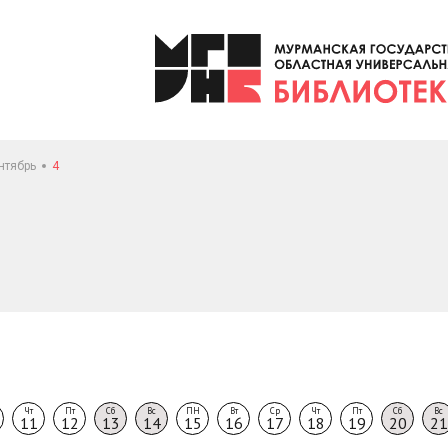
нтябрь
4
Чт
Пт
Сб
Вс
ПН
Вт
Ср
Чт
Пт
Сб
Вс
11
12
13
14
15
16
17
18
19
20
21