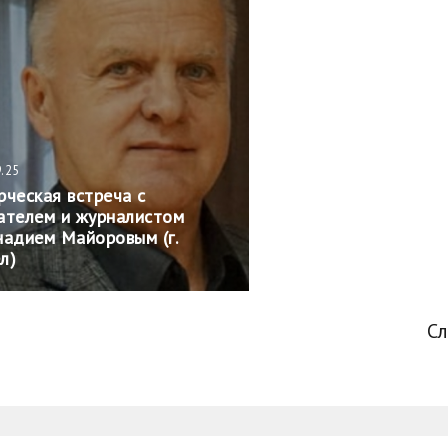
9.25
рческая встреча с
ателем и журналистом
надием Майоровым (г.
л)
С