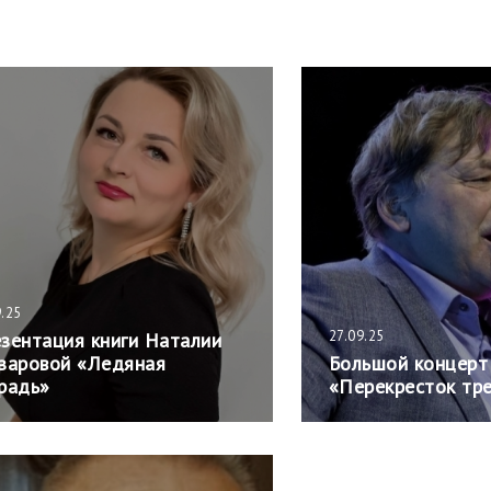
9.25
27.09.25
зентация книги Наталии
заровой «Ледяная
Большой концерт
радь»
«Перекресток тр