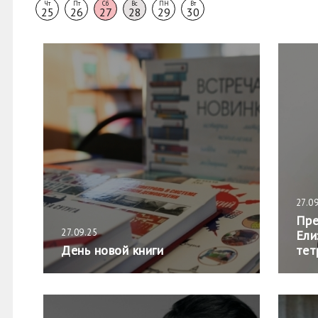
Чт
Пт
Сб
Вс
ПН
Вт
25
26
27
28
29
30
27.0
Пре
27.09.25
Ели
День новой книги
тет