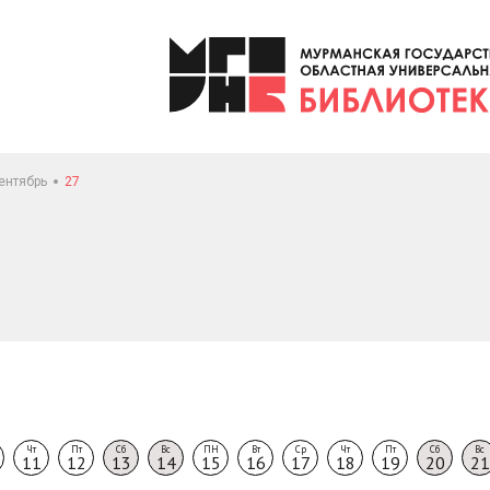
ентябрь
27
Чт
Пт
Сб
Вс
ПН
Вт
Ср
Чт
Пт
Сб
Вс
11
12
13
14
15
16
17
18
19
20
21