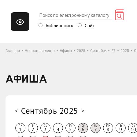
Библиопоиск
Сайт
Главная
Новостная лента
Афиша
2025
Сентябрь
27
2025
С
АФИША
Сентябрь 2025
<
>
ПН
Вт
Ср
Чт
Пт
Сб
Вс
ПН
Вт
Ср
1
2
3
4
5
6
7
8
9
10