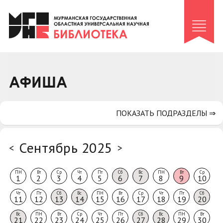
Клуб «Гиря и сельдерей»
Клуб «Семейный архив»
Клуб гидов
Коллегам
АФИША
Контакты
ПОКАЗАТЬ ПОДРАЗДЕЛЫ ⇒
Сентябрь 2025
<
>
ПН
Вт
Ср
Чт
Пт
Сб
Вс
ПН
Вт
Ср
1
2
3
4
5
6
7
8
9
10
Чт
Пт
Сб
Вс
ПН
Вт
Ср
Чт
Пт
Сб
11
12
13
14
15
16
17
18
19
20
Вс
ПН
Вт
Ср
Чт
Пт
Сб
Вс
ПН
Вт
21
22
23
24
25
26
27
28
29
30