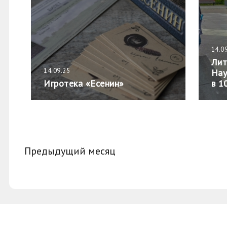
14.0
Лит
14.09.25
Нау
Игротека «Есенин»
в 1
Предыдущий месяц