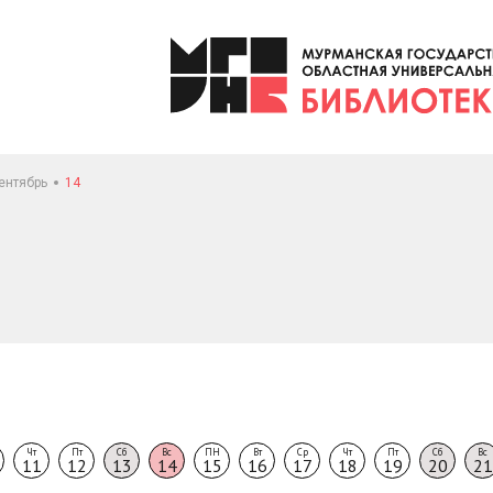
ентябрь
14
Чт
Пт
Сб
Вс
ПН
Вт
Ср
Чт
Пт
Сб
Вс
11
12
13
14
15
16
17
18
19
20
21