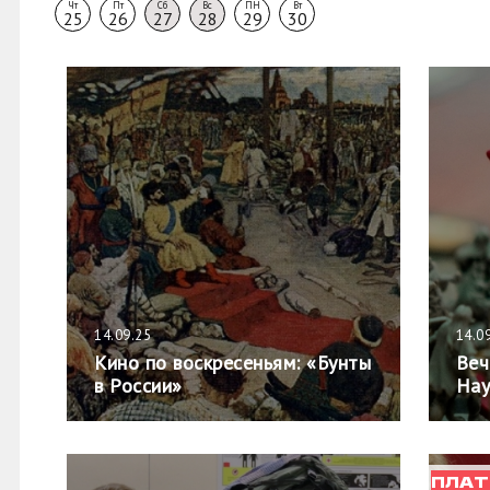
Чт
Пт
Сб
Вс
ПН
Вт
25
26
27
28
29
30
14.09.25
14.0
Кино по воскресеньям: «Бунты
Веч
в России»
Нау
ПЛАТ