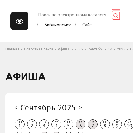
Библиопоиск
Сайт
Главная
Новостная лента
Афиша
2025
Сентябрь
14
2025
С
АФИША
Сентябрь 2025
<
>
ПН
Вт
Ср
Чт
Пт
Сб
Вс
ПН
Вт
Ср
1
2
3
4
5
6
7
8
9
10