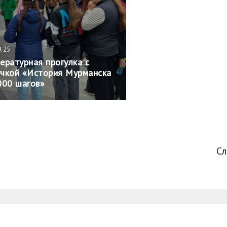
9.25
ературная прогулка с
чкой «История Мурманска
000 шагов»
С