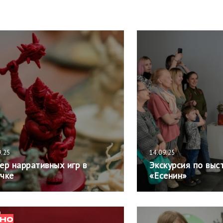
9.25
14.09.25
ер нарративных игр в
Экскурсия по выс
чке
«Есенин»
НО