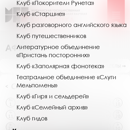
Клуб «Покорители Рунета»
Клуб «Старшие»
Клуб разговорного английского языка
Клуб путешественников
АФИША
Литературное объединение
«Пристань посторонних»
Клуб «Заполярная фонотека»
ПОКАЗАТЬ ПОДРАЗДЕЛЫ ⇒
Театральное объединение «Слуги
Сентябрь 2025
Мельпомены»
<
>
Клуб «Гиря и сельдерей»
ПН
Вт
Ср
Чт
Пт
Сб
Вс
ПН
Вт
Ср
1
2
3
4
5
6
7
8
9
10
Клуб «Семейный архив»
Чт
Пт
Сб
Вс
ПН
Вт
Ср
Чт
Пт
Сб
11
12
13
14
15
16
17
18
19
20
Клуб гидов
Вс
ПН
Вт
Ср
Чт
Пт
Сб
Вс
ПН
Вт
21
22
23
24
25
26
27
28
29
30