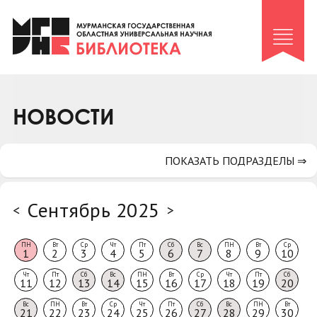
Клуб «Гиря и сельдерей»
Клуб «Семейный архив»
Клуб гидов
Коллегам
НОВОСТИ
Контакты
ПОКАЗАТЬ ПОДРАЗДЕЛЫ ⇒
Сентябрь 2025
<
>
ПН
Вт
Ср
Чт
Пт
Сб
Вс
ПН
Вт
Ср
1
2
3
4
5
6
7
8
9
10
Чт
Пт
Сб
Вс
ПН
Вт
Ср
Чт
Пт
Сб
11
12
13
14
15
16
17
18
19
20
Вс
ПН
Вт
Ср
Чт
Пт
Сб
Вс
ПН
Вт
21
22
23
24
25
26
27
28
29
30