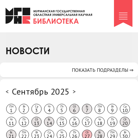
Клуб «Гиря и сельдерей»
Клуб «Семейный архив»
Клуб гидов
Коллегам
НОВОСТИ
Контакты
ПОКАЗАТЬ ПОДРАЗДЕЛЫ ⇒
Сентябрь 2025
<
>
ПН
Вт
Ср
Чт
Пт
Сб
Вс
ПН
Вт
Ср
1
2
3
4
5
6
7
8
9
10
Чт
Пт
Сб
Вс
ПН
Вт
Ср
Чт
Пт
Сб
11
12
13
14
15
16
17
18
19
20
Вс
ПН
Вт
Ср
Чт
Пт
Сб
Вс
ПН
Вт
21
22
23
24
25
26
27
28
29
30