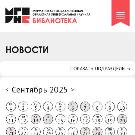
Клуб «Гиря и сельдерей»
Клуб «Семейный архив»
Клуб гидов
Коллегам
НОВОСТИ
Контакты
ПОКАЗАТЬ ПОДРАЗДЕЛЫ ⇒
Сентябрь 2025
<
>
ПН
Вт
Ср
Чт
Пт
Сб
Вс
ПН
Вт
Ср
1
2
3
4
5
6
7
8
9
10
Чт
Пт
Сб
Вс
ПН
Вт
Ср
Чт
Пт
Сб
11
12
13
14
15
16
17
18
19
20
Вс
ПН
Вт
Ср
Чт
Пт
Сб
Вс
ПН
Вт
21
22
23
24
25
26
27
28
29
30