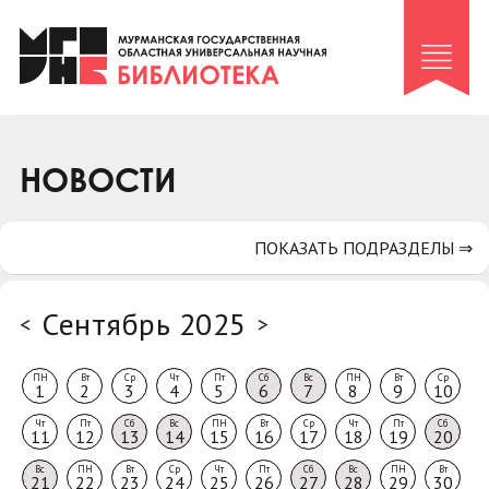
Клуб «Гиря и сельдерей»
Клуб «Семейный архив»
Клуб гидов
Коллегам
НОВОСТИ
Контакты
ПОКАЗАТЬ ПОДРАЗДЕЛЫ ⇒
Сентябрь 2025
<
>
ПН
Вт
Ср
Чт
Пт
Сб
Вс
ПН
Вт
Ср
1
2
3
4
5
6
7
8
9
10
Чт
Пт
Сб
Вс
ПН
Вт
Ср
Чт
Пт
Сб
11
12
13
14
15
16
17
18
19
20
Вс
ПН
Вт
Ср
Чт
Пт
Сб
Вс
ПН
Вт
21
22
23
24
25
26
27
28
29
30