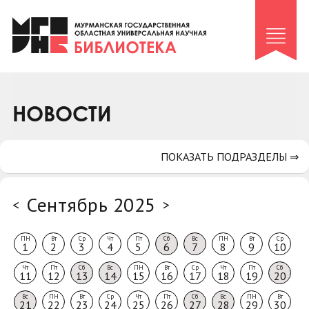
Клуб «Гиря и сельдерей»
Клуб «Семейный архив»
Клуб гидов
Коллегам
НОВОСТИ
Контакты
ПОКАЗАТЬ ПОДРАЗДЕЛЫ ⇒
Сентябрь 2025
<
>
ПН
Вт
Ср
Чт
Пт
Сб
Вс
ПН
Вт
Ср
1
2
3
4
5
6
7
8
9
10
Чт
Пт
Сб
Вс
ПН
Вт
Ср
Чт
Пт
Сб
11
12
13
14
15
16
17
18
19
20
Вс
ПН
Вт
Ср
Чт
Пт
Сб
Вс
ПН
Вт
21
22
23
24
25
26
27
28
29
30