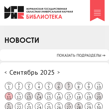
Клуб «Гиря и сельдерей»
Клуб «Семейный архив»
Клуб гидов
Коллегам
НОВОСТИ
Контакты
ПОКАЗАТЬ ПОДРАЗДЕЛЫ ⇒
Сентябрь 2025
<
>
ПН
Вт
Ср
Чт
Пт
Сб
Вс
ПН
Вт
Ср
1
2
3
4
5
6
7
8
9
10
Чт
Пт
Сб
Вс
ПН
Вт
Ср
Чт
Пт
Сб
11
12
13
14
15
16
17
18
19
20
Вс
ПН
Вт
Ср
Чт
Пт
Сб
Вс
ПН
Вт
21
22
23
24
25
26
27
28
29
30