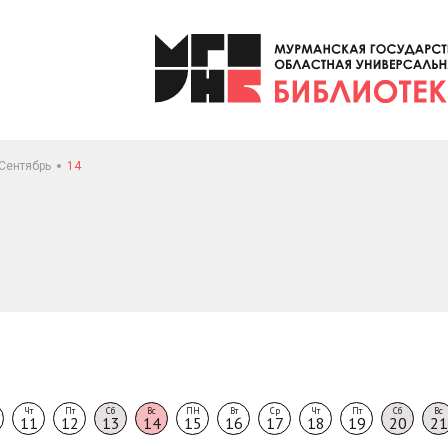
Сентябрь
14
Чт
Пт
Сб
Вс
ПН
Вт
Ср
Чт
Пт
Сб
Вс
11
12
13
14
15
16
17
18
19
20
21