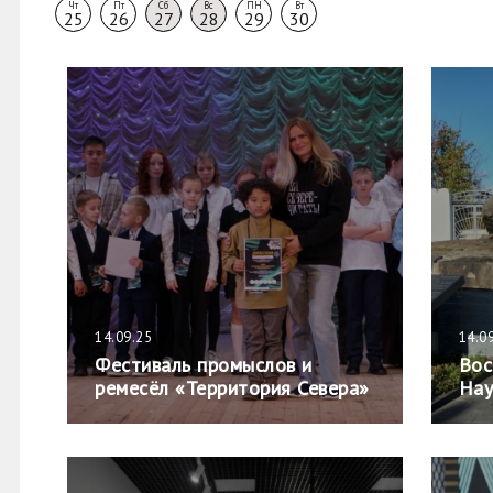
Чт
Пт
Сб
Вс
ПН
Вт
25
26
27
28
29
30
14.09.25
14.0
Фестиваль промыслов и
Вос
ремесёл «Территория Севера»
Нау