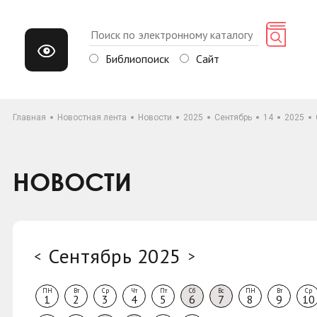
Библиопоиск
Сайт
Главная
Новостная лента
Новости
2025
Сентябрь
14
2025
НОВОСТИ
Сентябрь 2025
<
>
ПН
Вт
Ср
Чт
Пт
Сб
Вс
ПН
Вт
Ср
1
2
3
4
5
6
7
8
9
10