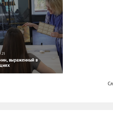
9.25
нин, выраженный в
циях
С