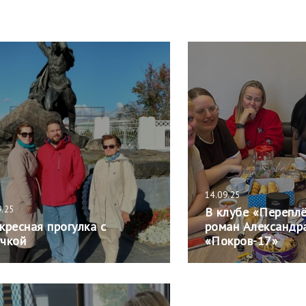
14.09.25
9.25
В клубе «Перепл
кресная прогулка с
роман Александр
чкой
«Покров-17»