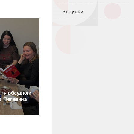
Экскурсии
ёт» обсудили
а Пелевина