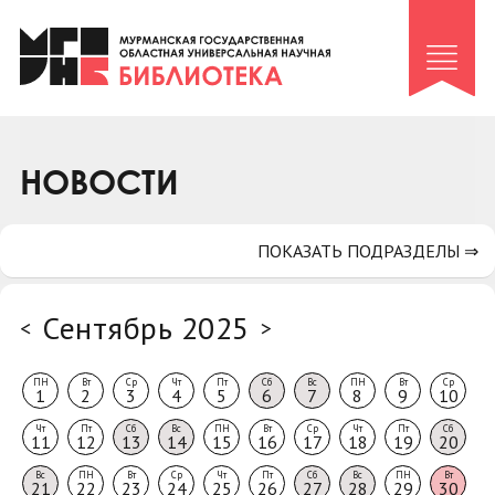
Клуб «Гиря и сельдерей»
Клуб «Семейный архив»
Клуб гидов
Коллегам
НОВОСТИ
Контакты
ПОКАЗАТЬ ПОДРАЗДЕЛЫ ⇒
Сентябрь 2025
<
>
ПН
Вт
Ср
Чт
Пт
Сб
Вс
ПН
Вт
Ср
1
2
3
4
5
6
7
8
9
10
Чт
Пт
Сб
Вс
ПН
Вт
Ср
Чт
Пт
Сб
11
12
13
14
15
16
17
18
19
20
Вс
ПН
Вт
Ср
Чт
Пт
Сб
Вс
ПН
Вт
21
22
23
24
25
26
27
28
29
30