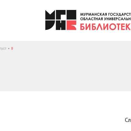
густ
8
С