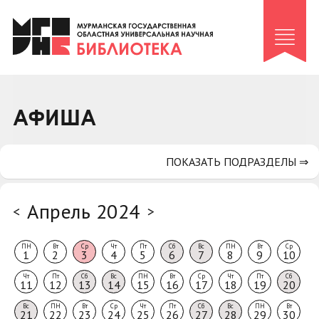
Клуб «Гиря и сельдерей»
Клуб «Семейный архив»
Клуб гидов
Коллегам
АФИША
Контакты
ПОКАЗАТЬ ПОДРАЗДЕЛЫ ⇒
Апрель 2024
<
>
ПН
Вт
Ср
Чт
Пт
Сб
Вс
ПН
Вт
Ср
1
2
3
4
5
6
7
8
9
10
Чт
Пт
Сб
Вс
ПН
Вт
Ср
Чт
Пт
Сб
11
12
13
14
15
16
17
18
19
20
Вс
ПН
Вт
Ср
Чт
Пт
Сб
Вс
ПН
Вт
21
22
23
24
25
26
27
28
29
30